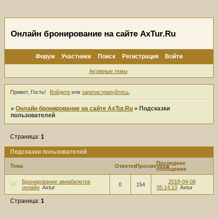
Онлайн бронирование на сайте AxTur.Ru
Форум
Участники
Поиск
Регистрация
Войти
Активные темы
Привет, Гость!
Войдите
или
зарегистрируйтесь
.
»
Онлайн бронирование на сайте AxTur.Ru
»
Подсказки
пользователей
Страница:
1
Подсказки пользователей
Последнее
Тема
Ответов
Просмотров
сообщение
Бронирование авиабилетов
2018-04-08
0
154
онлайн
Axtur
05:14:13
Axtur
Страница:
1